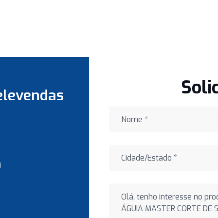
Soli
elevendas
0