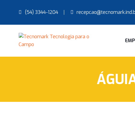
(54) 3344-1204
recepcao@tecnomark.ind.b
EMP
ÁGUI